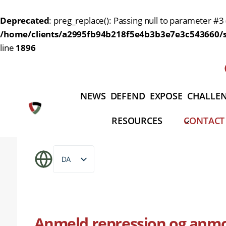
Deprecated
: preg_replace(): Passing null to parameter #3 
/home/clients/a2995fb94b218f5e4b3b3e7e3c543660/si
line
1896
Fortsæt
til
indhold
NEWS
DEFEND
EXPOSE
CHALLE
RESOURCES
CONTACT
DA
EN
AR
DE
Anmeld repression og anm
IT