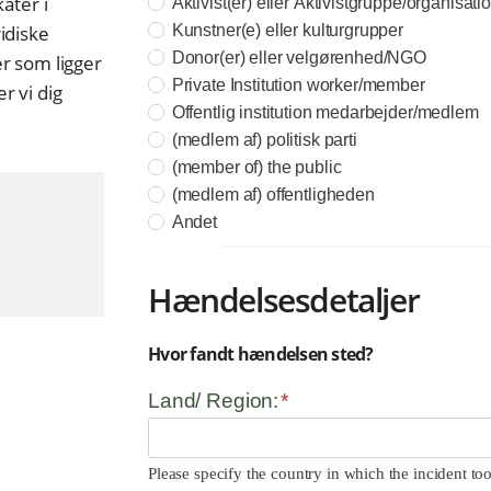
ater i
Aktivist(er) eller Aktivistgruppe/organisati
idiske
Kunstner(e) eller kulturgrupper
Donor(er) eller velgørenhed/NGO
er som ligger
Private Institution worker/member
r vi dig
Offentlig institution medarbejder/medlem
(medlem af) politisk parti
(member of) the public
(medlem af) offentligheden
Andet
Hændelsesdetaljer
Hvor fandt hændelsen sted?
Land/ Region:
*
Please specify the country in which the incident too