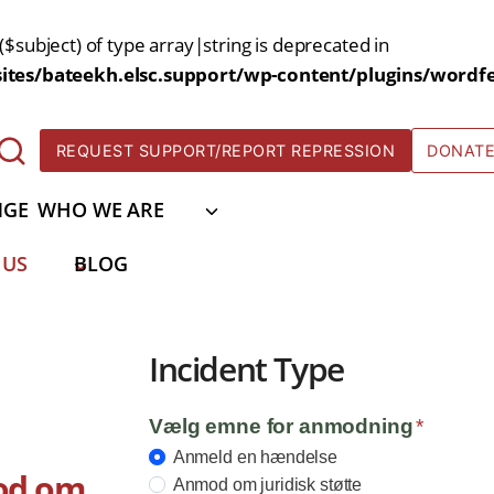
($subject) of type array|string is deprecated in
tes/bateekh.elsc.support/wp-content/plugins/wordfe
REQUEST SUPPORT/REPORT REPRESSION
DONAT
NGE
WHO WE ARE
 US
BLOG
Incident Type
Vælg emne for anmodning
*
Anmeld en hændelse
od om
Anmod om juridisk støtte