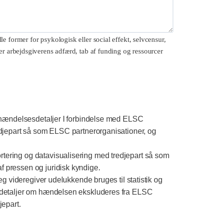
e former for psykologisk eller social effekt, selvcensur,
er arbejdsgiverens adfærd, tab af funding og ressourcer
g hændelsesdetaljer I forbindelse med ELSC
edjepart så som ELSC partnerorganisationer, og
ering og datavisualisering med tredjepart så som
 pressen og juridisk kyndige.
jeg videregiver udelukkende bruges til statistik og
 detaljer om hændelsen ekskluderes fra ELSC
jepart.