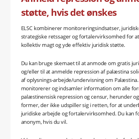
støtte, hvis det ønskes
NL
FR
ELSC kombinerer monitoreringsindsatser, juridiske
strategiske retssager og fortalervirksomhed for 
kollektiv magt og yde effektiv juridisk støtte.
Du kan bruge skemaet til at anmode om gratis juri
og/eller til at anmelde repression af palæstina soli
af oplysnings-arbejde/undervisning om Palæstina.
monitorerer og indsamler information om alle for
palæstinensisk repression og censur, herunder o
former, der ikke udspiller sig i retten, for at und
juridiske arbejde og fortalervirksomhed. Du kan f
anonym, hvis du vil.