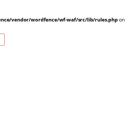
nce/vendor/wordfence/wf-waf/src/lib/rules.php
on
E