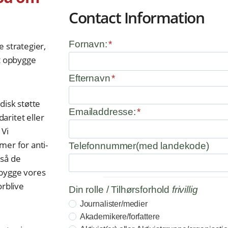
Contact Information
Fornavn:
*
 strategier,
at opbygge
Efternavn
*
disk støtte
Emailaddresse:
*
daritet eller
 Vi
mer for anti-
Telefonnummer(med landekode)
gså de
erbygge vores
orblive
Din rolle / Tilhørsforhold
frivillig
Journalister/medier
Akademikere/forfattere