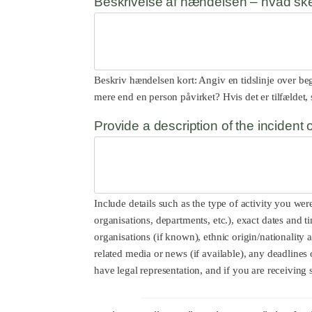
Beskrivelse af hændelsen – hvad sk
Beskriv hændelsen kort: Angiv en tidslinje over be
mere end en person påvirket? Hvis det er tilfældet, s
Provide a description of the incident o
Include details such as the type of activity you w
organisations, departments, etc.), exact dates and 
organisations (if known), ethnic origin/nationality a
related media or news (if available), any deadlines 
have legal representation, and if you are receiving