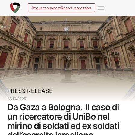
Ga
Request support/Report repression
naar
de
inhoud
PRESS RELEASE
12/16/2025
Da Gaza a Bologna. Il caso di
un ricercatore di UniBo nel
mirino di soldati ed ex soldati