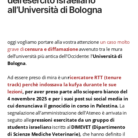
dell’esercito israeliano
all’Università di Bologna
oggi vogliamo portare alla vostra attenzione
un caso molto
grave di
censura e diffamazione
avvenuto tra le mura
dell’università più antica dell’Occidente: l’
Università di
Bologna
.
Ad essere preso di mira è un
r
icercatore RTT (tenure
track) perchè indossava la kufya durante le sue
lezioni
, per aver preso parte allo sciopero bianco del
4 novembre 2025 e per i suoi post sui social media in
cui denunciava il genocidio in corso in Palestina.
La
segnalazione all’amministrazione dell’Ateneo è arrivata in
seguito alle
pressioni esercitate da un gruppo di
studentɜ israelianɜ
iscrittɜ al
DIMEVET (Dipartimento
di Scienze Mediche Veterinarie)
, che hanno definito il