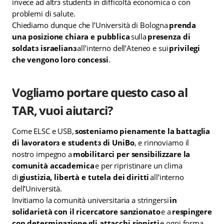
invece ad altrɜ studentɜ in difficoltà economica o con
problemi di salute.
Chiediamo dunque che l’Università di Bologna
prenda
una posizione chiara e pubblica
sulla
presenza di
soldatɜ israelianɜ
all’interno dell’Ateneo e sui
privilegi
che vengono loro concessi
.
Vogliamo portare questo caso al
TAR, vuoi aiutarci?
Come ELSC e USB,
sosteniamo pienamente la battaglia
di lavoratorɜ e studentɜ di UniBo
, e rinnoviamo il
nostro impegno a
mobilitarci per sensibilizzare la
comunità accademica
e per ripristinare un clima
di
giustizia, libertà e tutela dei diritti
all’interno
dell’Università.
Invitiamo la comunità universitaria a stringersi
in
solidarietà con il ricercatore sanzionato
e a
respingere
con determinazione gli attacchi sionisti
e ogni forma