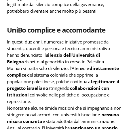
legittimate dal silenzio complice della governance,
potrebbero diventare anche molto più pesanti.
UniBo complice e accomodante
In questi due anni, numerose iniziative promosse da
studentɜ, docenti e personale tecnico-amministrativo
hanno denunciato il
silenzio dell’Università di
Bologna
rispetto al genocidio in corso in Palestina.
Ma non si tratta solo di silenzio: l’Ateneo è
direttamente
complice
del sistema coloniale che opprime la
popolazione palestinese, poiché continua a
legittimare il
progetto israeliano
stringendo
collaborazioni con
istituzioni
coinvolte nelle politiche di occupazione e
repressione.
Nonostante alcune timide mozioni che si impegnano a non
stringere nuovi accordi con università israeliane,
nessuna
misura concreta
è stata adottata dall’amministrazione.
Anzi, al contrario, l’Università ha
sanzionato un proprio