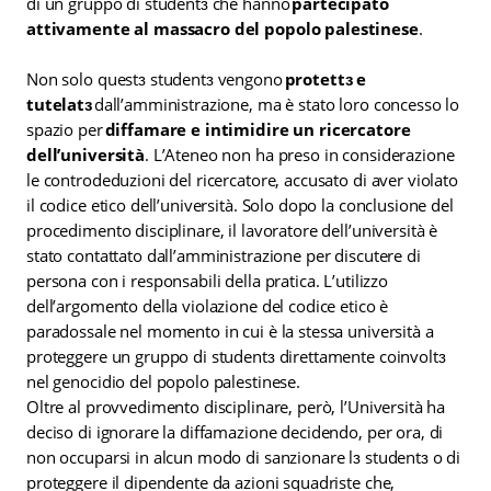
di un gruppo di studentɜ che hanno
partecipato
attivamente al massacro del popolo palestinese
.
Non solo questɜ studentɜ vengono
protettɜ e
tutelatɜ
dall’amministrazione, ma è stato loro concesso lo
spazio per
diffamare e intimidire un ricercatore
dell’università
. L’Ateneo non ha preso in considerazione
le controdeduzioni del ricercatore, accusato di aver violato
il codice etico dell’università. Solo dopo la conclusione del
procedimento disciplinare, il lavoratore dell’università è
stato contattato dall’amministrazione per discutere di
persona con i responsabili della pratica. L’utilizzo
dell’argomento della violazione del codice etico è
paradossale nel momento in cui è la stessa università a
proteggere un gruppo di studentɜ direttamente coinvoltɜ
nel genocidio del popolo palestinese.
Oltre al provvedimento disciplinare, però, l’Università ha
deciso di ignorare la diffamazione decidendo, per ora, di
non occuparsi in alcun modo di sanzionare lɜ studentɜ o di
proteggere il dipendente da azioni squadriste che,