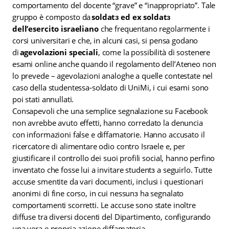
comportamento del docente “grave” e “inappropriato”. Tale
gruppo è composto da
soldatɜ ed ex soldatɜ
dell’esercito israeliano
che frequentano regolarmente i
corsi universitari e che, in alcuni casi, si pensa godano
di
agevolazioni speciali
, come la possibilità di sostenere
esami online anche quando il regolamento dell’Ateneo non
lo prevede – agevolazioni analoghe a quelle contestate nel
caso della studentessa-soldato di UniMi, i cui esami sono
poi stati annullati.
Consapevoli che una semplice segnalazione su Facebook
non avrebbe avuto effetti, hanno corredato la denuncia
con informazioni false e diffamatorie. Hanno accusato il
ricercatore di alimentare odio contro Israele e, per
giustificare il controllo dei suoi profili social, hanno perfino
inventato che fosse lui a invitare studentɜ a seguirlo. Tutte
accuse smentite da vari documenti, inclusi i questionari
anonimi di fine corso, in cui nessunɜ ha segnalato
comportamenti scorretti. Le accuse sono state inoltre
diffuse tra diversi docenti del Dipartimento, configurando
una vera e propria azione diffamatoria.