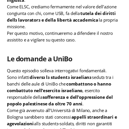
Come ELSC, crediamo fermamente nel valore dell’azione
congiunta con chi, come USB, fa della
tutela dei diritti
dellɜ lavoratorɜ e della libertà accademica
la propria
missione.
Per questo motivo, continueremo a difendere il nostro
assistito e a vigilare su questo caso.
Le domande a UniBo
Questo episodio solleva interrogativi fondamentali.
Sono infatti
diversɜ lɜ studentɜ israelianɜ
sedutɜ tra i
banchi delle aule di UniBo che
combattono o hanno
combattuto nell’esercito israeliano
, esercito
responsabile della
sofferenza e dell’oppressione del
popolo palestinese da oltre 70 anni
.
Come già avvenuto all’Università di Milano, anche a
Bologna sarebbero stati concessi
appelli straordinari e
agevolazioni
allɜ studentɜ-soldatɜ, diritti non garantiti