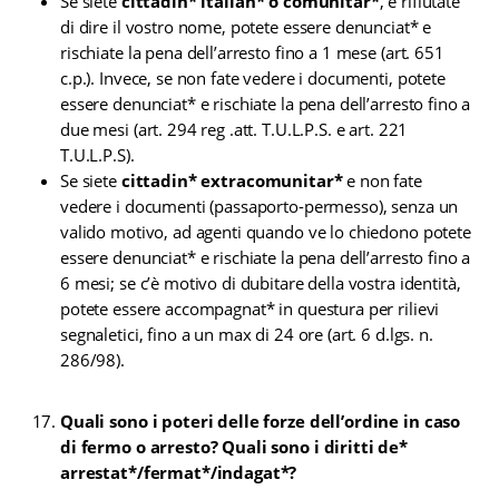
Se siete
cittadin* italian* o comunitar*
, e rifiutate
di dire il vostro nome, potete essere denunciat* e
rischiate la pena dell’arresto fino a 1 mese (art. 651
c.p.). Invece, se non fate vedere i documenti, potete
essere denunciat* e rischiate la pena dell’arresto fino a
due mesi (art. 294 reg .att. T.U.L.P.S. e art. 221
T.U.L.P.S).
Se siete
cittadin* extracomunitar*
e non fate
vedere i documenti (passaporto-permesso), senza un
valido motivo, ad agenti quando ve lo chiedono potete
essere denunciat* e rischiate la pena dell’arresto fino a
6 mesi; se c’è motivo di dubitare della vostra identità,
potete essere accompagnat* in questura per rilievi
segnaletici, fino a un max di 24 ore (art. 6 d.lgs. n.
286/98).
Quali sono i poteri delle forze dell’ordine in caso
di fermo o arresto? Quali sono i diritti de*
arrestat*/fermat*/indagat*?