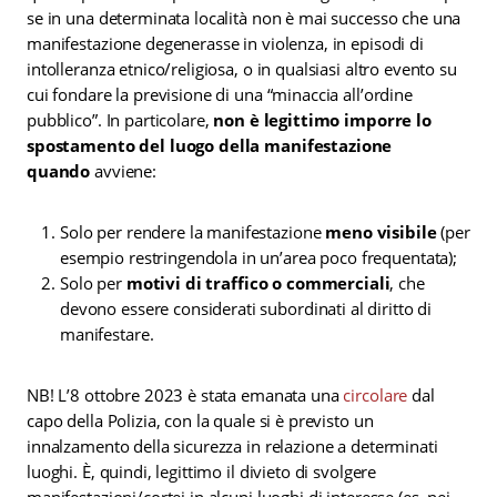
se in una determinata località non è mai successo che una
manifestazione degenerasse in violenza, in episodi di
intolleranza etnico/religiosa, o in qualsiasi altro evento su
cui fondare la previsione di una “minaccia all’ordine
pubblico”. In particolare,
non è legittimo imporre lo
spostamento del luogo della manifestazione
quando
avviene:
Solo per rendere la manifestazione
meno visibile
(per
esempio restringendola in un’area poco frequentata);
Solo per
motivi di traffico o commerciali
, che
devono essere considerati subordinati al diritto di
manifestare.
NB! L’8 ottobre 2023 è stata emanata una
circolare
dal
capo della Polizia, con la quale si è previsto un
innalzamento della sicurezza in relazione a determinati
luoghi. È, quindi, legittimo il divieto di svolgere
manifestazioni/cortei in alcuni luoghi di interesse (es. nei