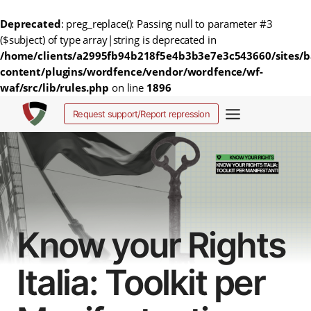
Deprecated
: preg_replace(): Passing null to parameter #3
($subject) of type array|string is deprecated in
/home/clients/a2995fb94b218f5e4b3b3e7e3c543660/sites/b
content/plugins/wordfence/vendor/wordfence/wf-
waf/src/lib/rules.php
on line
1896
Salta
Request support/Report repression
al
contenuto
Know your Rights
Italia: Toolkit per