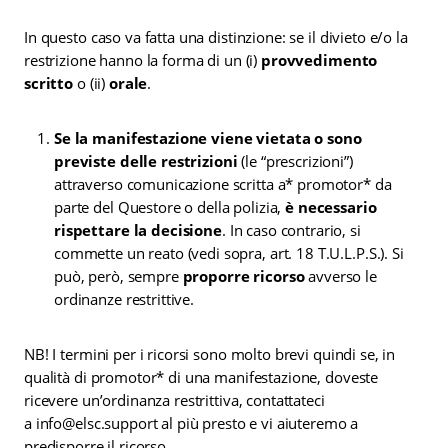
In questo caso va fatta una distinzione: se il divieto e/o la
restrizione hanno la forma di un (i)
provvedimento
scritto
o (ii)
orale
.
Se la manifestazione viene vietata o sono
previste delle restrizioni
(le “prescrizioni”)
attraverso comunicazione scritta a* promotor* da
parte del Questore o della polizia,
è necessario
rispettare la decisione
. In caso contrario, si
commette un reato (vedi sopra, art. 18 T.U.L.P.S.). Si
può, però, sempre
proporre ricorso
avverso le
ordinanze restrittive.
NB! I termini per i ricorsi sono molto brevi quindi se, in
qualità di promotor* di una manifestazione, doveste
ricevere un’ordinanza restrittiva, contattateci
a info@elsc.support al più presto e vi aiuteremo a
predisporre il ricorso.