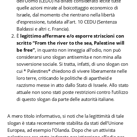
dell’Uomo (CEDU) ha difatti considerato lecite tutte
quelle azioni mirate al boicottaggio economico di
Israele, dal momento che rientrano nella libertà
d’espressione, tutelata all’art. 10 CEDU (Sentenza
Baldassi e altri c. Francia).
È
legittimo affermare e/o esporre striscioni con
scritto “From the river to the sea, Palestine will
be free”
, in quanto non inneggia all’odio, non può
considerarsi uno slogan antisemita e non mina alla
sovversione sociale. Si tratta, infatti, di uno slogan con
cui * Palestines* chiedono di vivere liberamente nelle
loro terre, criticando le politiche di apartheid e
razzismo messe in atto dallo Stato di Israele. Allo stato
attuale non sono stati poste restrizioni contro l’utilizzo
di questo slogan da parte delle autorità italiane.
A mero titolo informativo, si noti che la legittimità di tale
slogan è stata recentemente stabilita da stati dell’Unione
Europea, ad esempio l’Olanda. Dopo che un attivista
palestinese era stato indagato per istigazione all’odio per