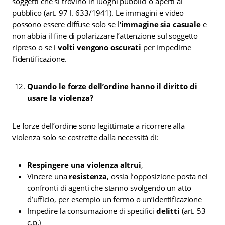
soggetti che si trovino in luoghi pubblici o aperti al
pubblico (art. 97 l. 633/1941). Le immagini e video
possono essere diffuse solo se l
’immagine sia casuale
e
non abbia il fine di polarizzare l’attenzione sul soggetto
ripreso o se i
volti vengono oscurati
per impedirne
l’identificazione.
Quando le forze dell’ordine hanno il diritto di
usare la violenza?
Le forze dell’ordine sono legittimate a ricorrere alla
violenza solo se costrette dalla necessità di:
Respingere una violenza altrui
,
Vincere una
resistenza
, ossia l’opposizione posta nei
confronti di agenti che stanno svolgendo un atto
d’ufficio, per esempio un fermo o un’identificazione
Impedire la consumazione di specifici
delitti
(art. 53
c.p.)