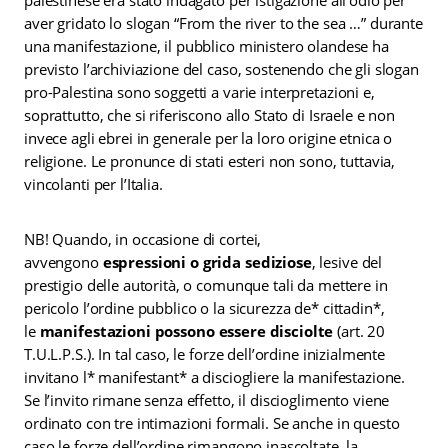
aver gridato lo slogan “From the river to the sea …” durante
una manifestazione, il pubblico ministero olandese ha
previsto l’archiviazione del caso, sostenendo che gli slogan
pro-Palestina sono soggetti a varie interpretazioni e,
soprattutto, che si riferiscono allo Stato di Israele e non
invece agli ebrei in generale per la loro origine etnica o
religione. Le pronunce di stati esteri non sono, tuttavia,
vincolanti per l’Italia.
NB! Quando, in occasione di cortei,
avvengono
espressioni o grida sediziose
, lesive del
prestigio delle autorità, o comunque tali da mettere in
pericolo l’ordine pubblico o la sicurezza de* cittadin*,
le
manifestazioni possono essere disciolte
(art. 20
T.U.L.P.S.). In tal caso, le forze dell’ordine inizialmente
invitano l* manifestant* a disciogliere la manifestazione.
Se l’invito rimane senza effetto, il discioglimento viene
ordinato con tre intimazioni formali. Se anche in questo
caso le forze dell’ordine rimangono inascoltate, la